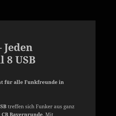
 Jeden
l 8 USB
t für alle Funkfreunde in
USB
treffen sich Funker aus ganz
r
CB Bayernrunde
. Mit